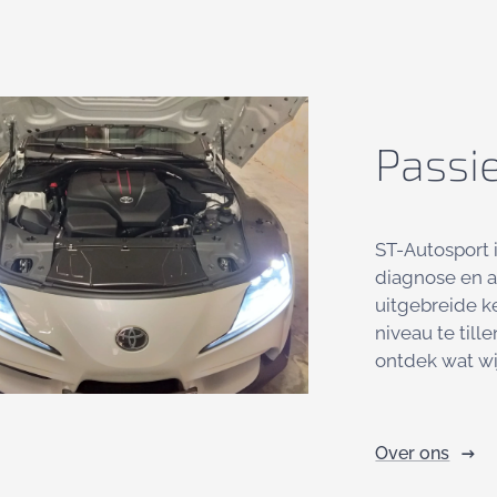
Passi
ST-Autosport i
diagnose en a
uitgebreide k
niveau te till
ontdek wat wi
Over ons