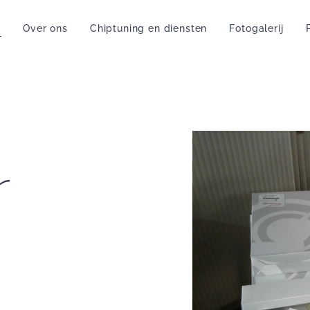
a
Over ons
Chiptuning en diensten
Fotogalerij
P
r