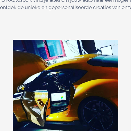
j ST-Autosport vind je alles om jouw auto naar een hoger n
n ontdek de unieke en gepersonaliseerde creaties van onze