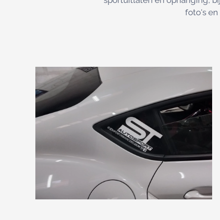
sportuitlaten en ophanging, bi
foto's e