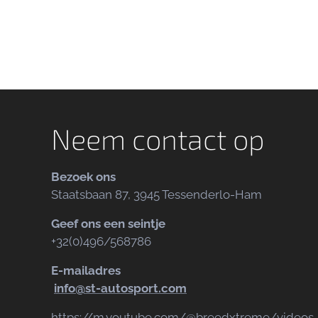
Neem contact op
Bezoek ons
Staatsbaan 87, 3945 Tessenderlo-Ham
Geef ons een seintje
+32(0)496/568786
E-mailadres
info@st-autosport.com
https://m.youtube.com/@breedxtreme/videos