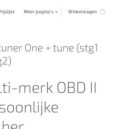
rijslijst
Meer pagina's
Winkelwagen
uner One + tune (stg1
g2)
ti-merk OBD II
soonlijke
sher