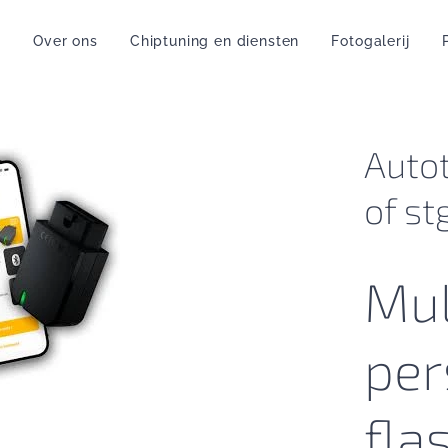
a
Over ons
Chiptuning en diensten
Fotogalerij
P
Autot
of st
Mul
per
fla