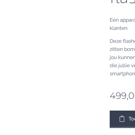
Eén appara
klanten.
Deze flash
zitten bom
jou kunne
die jullie
smartphone
499,
To